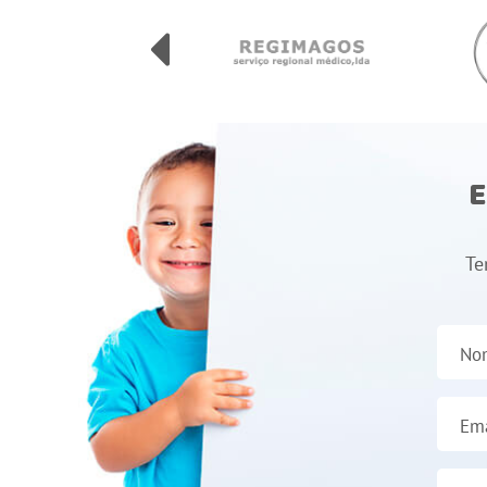
E
Te
No
Ema