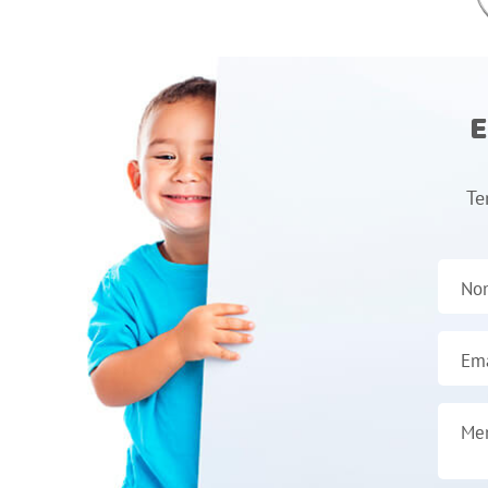
E
Te
No
Ema
Me