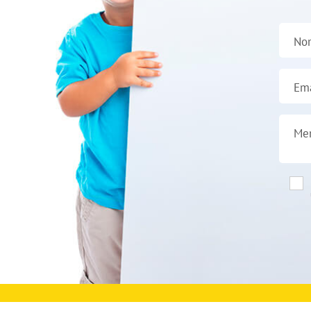
No
Ema
Me