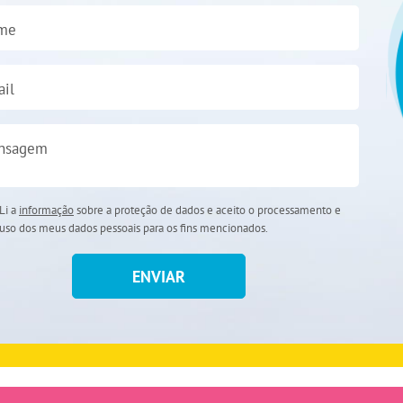
me
il
nsagem
Li a
informação
sobre a proteção de dados e aceito o processamento e
uso dos meus dados pessoais para os fins mencionados.
ENVIAR
reitos Reservados |
Política de Privacidade
|
Livro de recl