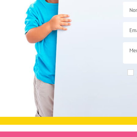
No
Ema
Me
CPBES Salvaterra de Magos © Todos os Di