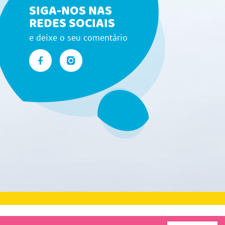
SIGA-NOS NAS
REDES SOCIAIS
e deixe o seu comentário
amações
Desenvolvido por
Bomsite