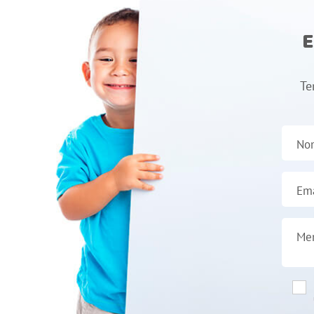
E
Te
No
Ema
Me