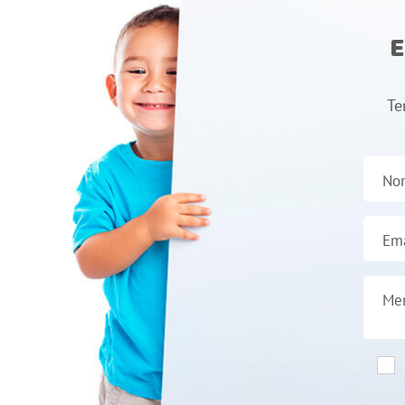
E
Te
No
Ema
Me