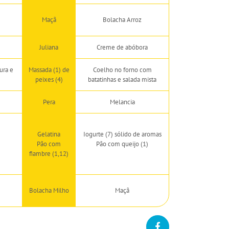
Maçã
Bolacha Arroz
Juliana
Creme de abóbora
ura e
Massada (1) de
Coelho no forno com
peixes (4)
batatinhas e salada mista
Pera
Melancia
Gelatina
Iogurte (7) sólido de aromas
Pão com
Pão com queijo (1)
fiambre (1,12)
Bolacha Milho
Maçã