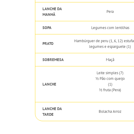
LANCHE DA
Pera
MANHÃ
SOPA
Legumes com lentilhas
Hambúrguer de peru (1, 6, 12) estuf
PRATO
legumes e esparguete (1)
SOBREMESA
Maçã
Leite simples (7)
½ Pão com queijo
LANCHE
(1)
½ fruta (Pera)
LANCHE DA
Bolacha Arroz
TARDE