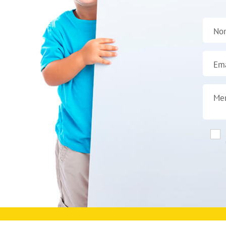
No
Ema
Me