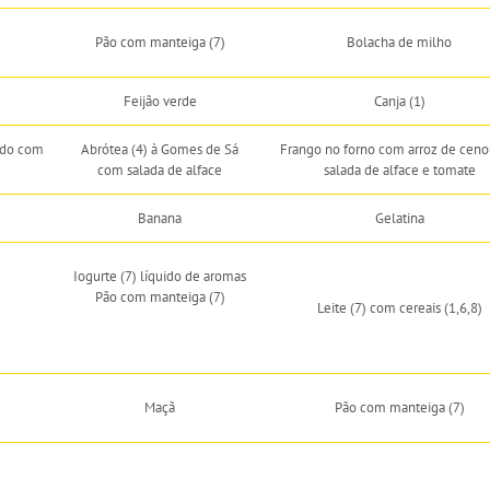
Pão com manteiga (7)
Bolacha de milho
Feijão verde
Canja (1)
ado com
Abrótea (4) à Gomes de Sá
Frango no forno com arroz de ceno
com salada de alface
salada de alface e tomate
Banana
Gelatina
Iogurte (7) líquido de aromas
Pão com manteiga (7)
Leite (7) com cereais (1,6,8)
Maçã
Pão com manteiga (7)