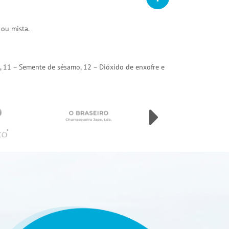
 ou mista.
arda, 11 – Semente de sésamo, 12 – Dióxido de enxofre e