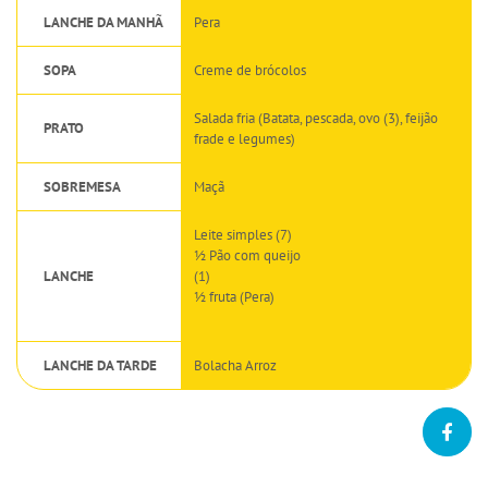
LANCHE DA MANHÃ
Pera
SOPA
Creme de brócolos
Salada fria (Batata, pescada, ovo (3), feijão
PRATO
frade e legumes)
SOBREMESA
Maçã
Leite simples (7)
½ Pão com queijo
LANCHE
(1)
½ fruta (Pera)
LANCHE DA TARDE
Bolacha Arroz