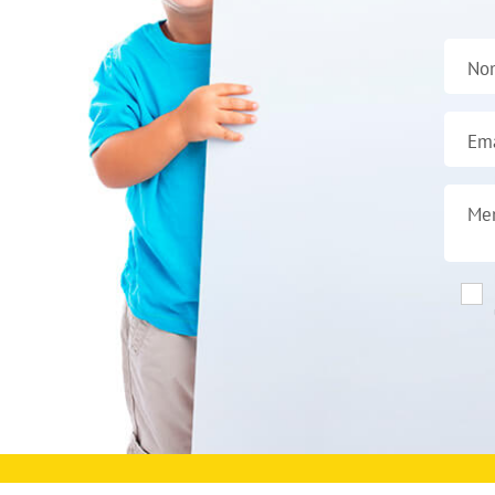
No
Ema
Me