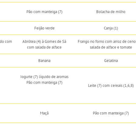
Pão com manteiga (7)
Bolacha de milho
Feijão verde
Canja (1)
ado com
Abrótea (4) à Gomes de Sá
Frango no forno com arroz de ceno
com salada de alface
salada de alface e tomate
Banana
Gelatina
Iogurte (7) líquido de aromas
Pão com manteiga (7)
Leite (7) com cereais (1,6,8)
Maçã
Pão com manteiga (7)