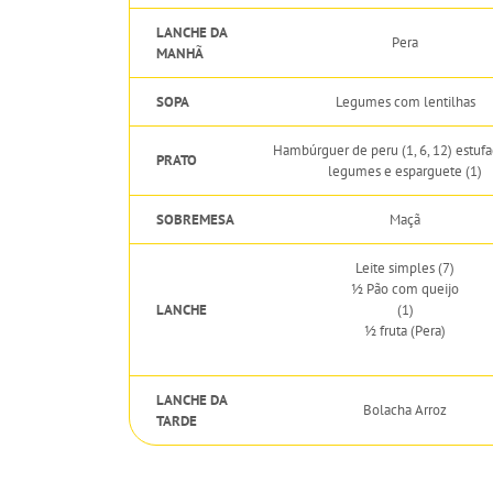
LANCHE DA
Pera
MANHÃ
SOPA
Legumes com lentilhas
Hambúrguer de peru (1, 6, 12) estuf
PRATO
legumes e esparguete (1)
SOBREMESA
Maçã
Leite simples (7)
½ Pão com queijo
LANCHE
(1)
½ fruta (Pera)
LANCHE DA
Bolacha Arroz
TARDE