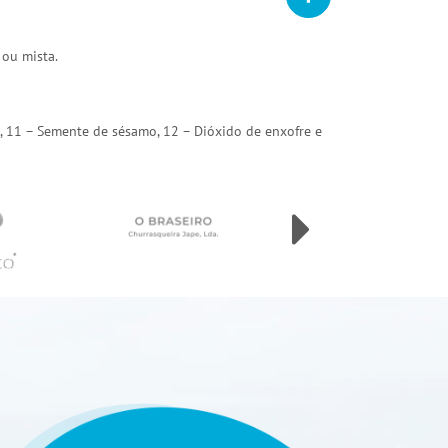
 ou mista.
arda, 11 – Semente de sésamo, 12 – Dióxido de enxofre e