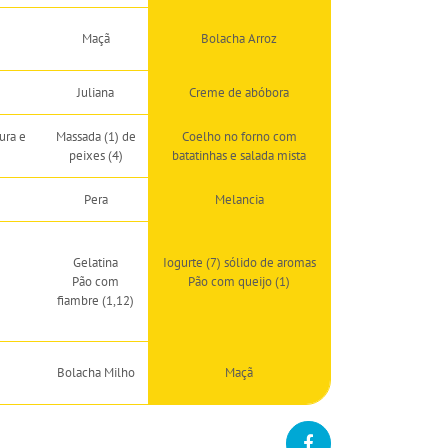
Maçã
Bolacha Arroz
Juliana
Creme de abóbora
ura e
Massada (1) de
Coelho no forno com
peixes (4)
batatinhas e salada mista
Pera
Melancia
Gelatina
Iogurte (7) sólido de aromas
Pão com
Pão com queijo (1)
fiambre (1,12)
Bolacha Milho
Maçã