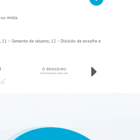
 ou mista.
arda, 11 – Semente de sésamo, 12 – Dióxido de enxofre e