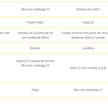
Pão com manteiga (7)
Bolacha de milho
Feijão verde
Canja (1)
ado com
Abrótea (4) à Gomes de Sá
Frango no forno com arroz de ceno
com salada de alface
salada de alface e tomate
Banana
Gelatina
Iogurte (7) líquido de aromas
Pão com manteiga (7)
Leite (7) com cereais (1,6,8)
Maçã
Pão com manteiga (7)