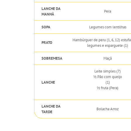
LANCHE DA
Pera
MANHÃ
SOPA
Legumes com lentilhas
Hambúrguer de peru (1, 6, 12) estuf
PRATO
legumes e esparguete (1)
SOBREMESA
Maçã
Leite simples (7)
½ Pão com queijo
LANCHE
(1)
½ fruta (Pera)
LANCHE DA
Bolacha Arroz
TARDE