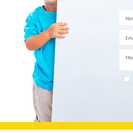
No
Ema
Me