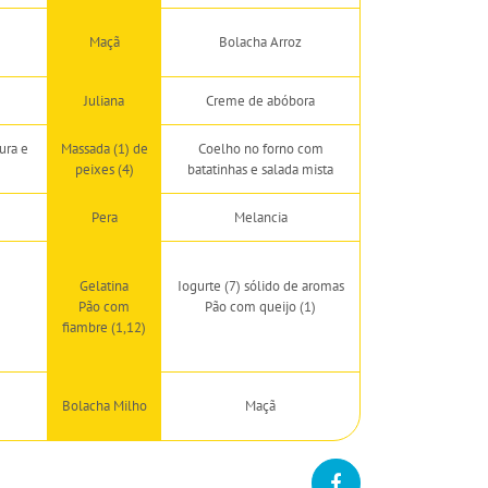
Maçã
Bolacha Arroz
Juliana
Creme de abóbora
ura e
Massada (1) de
Coelho no forno com
peixes (4)
batatinhas e salada mista
Pera
Melancia
Gelatina
Iogurte (7) sólido de aromas
Pão com
Pão com queijo (1)
fiambre (1,12)
Bolacha Milho
Maçã