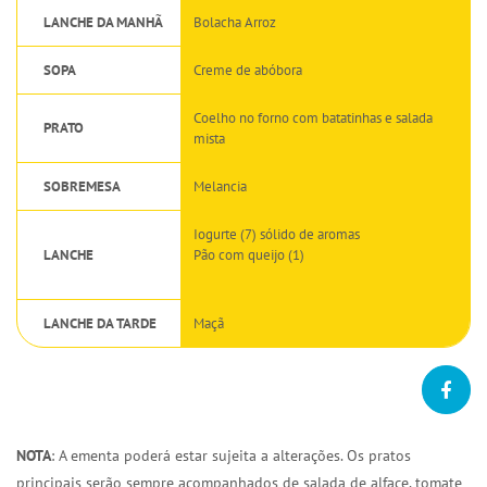
LANCHE DA MANHÃ
Bolacha Arroz
SOPA
Creme de abóbora
Coelho no forno com batatinhas e salada
PRATO
mista
SOBREMESA
Melancia
Iogurte (7) sólido de aromas
LANCHE
Pão com queijo (1)
LANCHE DA TARDE
Maçã
NOTA
: A ementa poderá estar sujeita a alterações. Os pratos
principais serão sempre acompanhados de salada de alface, tomate