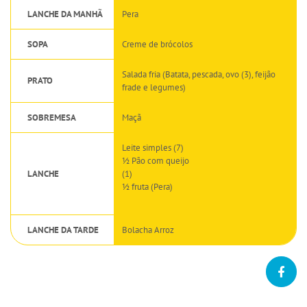
LANCHE DA MANHÃ
Pera
SOPA
Creme de brócolos
Salada fria (Batata, pescada, ovo (3), feijão
PRATO
frade e legumes)
SOBREMESA
Maçã
Leite simples (7)
½ Pão com queijo
LANCHE
(1)
½ fruta (Pera)
LANCHE DA TARDE
Bolacha Arroz