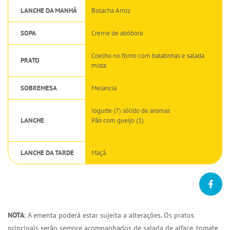
LANCHE DA MANHÃ
Bolacha Arroz
SOPA
Creme de abóbora
Coelho no forno com batatinhas e salada
PRATO
mista
SOBREMESA
Melancia
Iogurte (7) sólido de aromas
LANCHE
Pão com queijo (1)
LANCHE DA TARDE
Maçã
NOTA
: A ementa poderá estar sujeita a alterações. Os pratos
principais serão sempre acompanhados de salada de alface, tomate