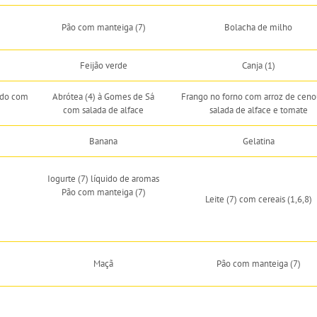
Pão com manteiga (7)
Bolacha de milho
Feijão verde
Canja (1)
ado com
Abrótea (4) à Gomes de Sá
Frango no forno com arroz de ceno
com salada de alface
salada de alface e tomate
Banana
Gelatina
Iogurte (7) líquido de aromas
Pão com manteiga (7)
Leite (7) com cereais (1,6,8)
Maçã
Pão com manteiga (7)