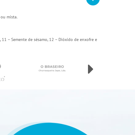
 ou mista.
arda, 11 – Semente de sésamo, 12 – Dióxido de enxofre e