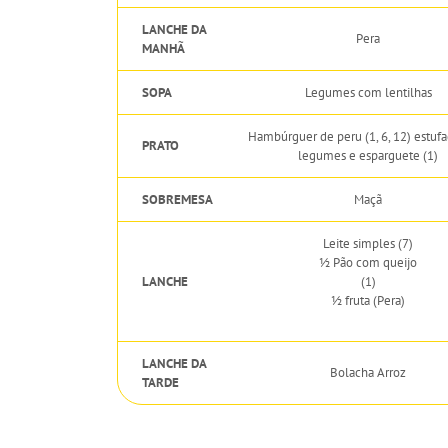
LANCHE DA
Pera
MANHÃ
SOPA
Legumes com lentilhas
Hambúrguer de peru (1, 6, 12) estuf
PRATO
legumes e esparguete (1)
SOBREMESA
Maçã
Leite simples (7)
½ Pão com queijo
LANCHE
(1)
½ fruta (Pera)
LANCHE DA
Bolacha Arroz
TARDE