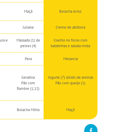
Maçã
Bolacha Arroz
Juliana
Creme de abóbora
ura e
Massada (1) de
Coelho no forno com
peixes (4)
batatinhas e salada mista
Pera
Melancia
Gelatina
Iogurte (7) sólido de aromas
Pão com
Pão com queijo (1)
fiambre (1,12)
Bolacha Milho
Maçã