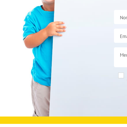
No
Ema
Me