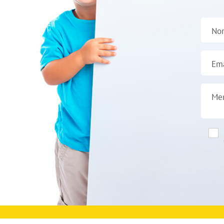
No
Ema
Me