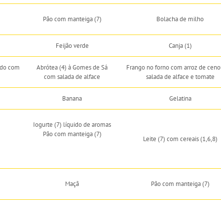
Pão com manteiga (7)
Bolacha de milho
Feijão verde
Canja (1)
ado com
Abrótea (4) à Gomes de Sá
Frango no forno com arroz de ceno
com salada de alface
salada de alface e tomate
Banana
Gelatina
Iogurte (7) líquido de aromas
Pão com manteiga (7)
Leite (7) com cereais (1,6,8)
Maçã
Pão com manteiga (7)