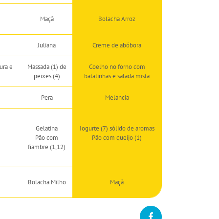
Maçã
Bolacha Arroz
Juliana
Creme de abóbora
ura e
Massada (1) de
Coelho no forno com
peixes (4)
batatinhas e salada mista
Pera
Melancia
Gelatina
Iogurte (7) sólido de aromas
Pão com
Pão com queijo (1)
fiambre (1,12)
Bolacha Milho
Maçã