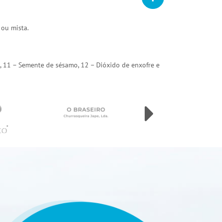
 ou mista.
arda, 11 – Semente de sésamo, 12 – Dióxido de enxofre e