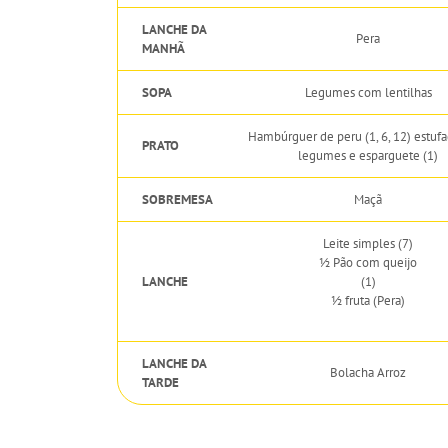
LANCHE DA
Pera
MANHÃ
SOPA
Legumes com lentilhas
Hambúrguer de peru (1, 6, 12) estuf
PRATO
legumes e esparguete (1)
SOBREMESA
Maçã
Leite simples (7)
½ Pão com queijo
LANCHE
(1)
½ fruta (Pera)
LANCHE DA
Bolacha Arroz
TARDE