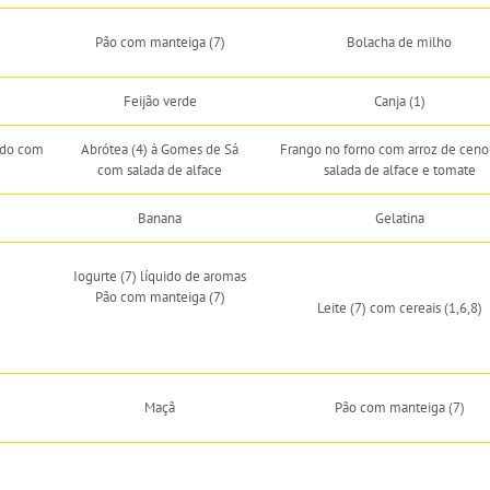
Pão com manteiga (7)
Bolacha de milho
Feijão verde
Canja (1)
ado com
Abrótea (4) à Gomes de Sá
Frango no forno com arroz de ceno
com salada de alface
salada de alface e tomate
Banana
Gelatina
Iogurte (7) líquido de aromas
Pão com manteiga (7)
Leite (7) com cereais (1,6,8)
Maçã
Pão com manteiga (7)