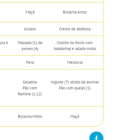
Maçã
Bolacha Arroz
Juliana
Creme de abóbora
ura e
Massada (1) de
Coelho no forno com
peixes (4)
batatinhas e salada mista
Pera
Melancia
Gelatina
Iogurte (7) sólido de aromas
Pão com
Pão com queijo (1)
fiambre (1,12)
Bolacha Milho
Maçã