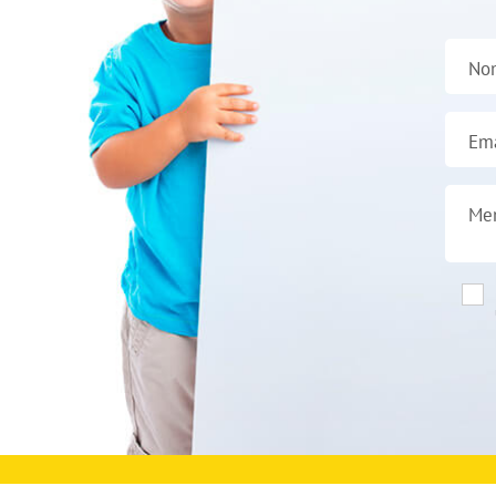
No
Ema
Me