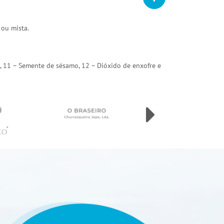
 ou mista.
arda, 11 – Semente de sésamo, 12 – Dióxido de enxofre e