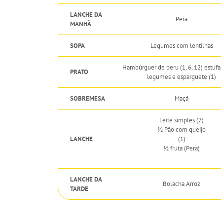
LANCHE DA
Pera
MANHÃ
SOPA
Legumes com lentilhas
Hambúrguer de peru (1, 6, 12) estuf
PRATO
legumes e esparguete (1)
SOBREMESA
Maçã
Leite simples (7)
½ Pão com queijo
LANCHE
(1)
½ fruta (Pera)
LANCHE DA
Bolacha Arroz
TARDE