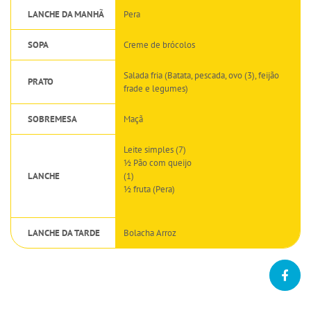
LANCHE DA MANHÃ
Pera
SOPA
Creme de brócolos
Salada fria (Batata, pescada, ovo (3), feijão
PRATO
frade e legumes)
SOBREMESA
Maçã
Leite simples (7)
½ Pão com queijo
LANCHE
(1)
½ fruta (Pera)
LANCHE DA TARDE
Bolacha Arroz