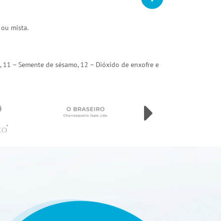
 ou mista.
arda, 11 – Semente de sésamo, 12 – Dióxido de enxofre e