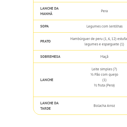
LANCHE DA
Pera
MANHÃ
SOPA
Legumes com lentilhas
Hambúrguer de peru (1, 6, 12) estuf
PRATO
legumes e esparguete (1)
SOBREMESA
Maçã
Leite simples (7)
½ Pão com queijo
LANCHE
(1)
½ fruta (Pera)
LANCHE DA
Bolacha Arroz
TARDE