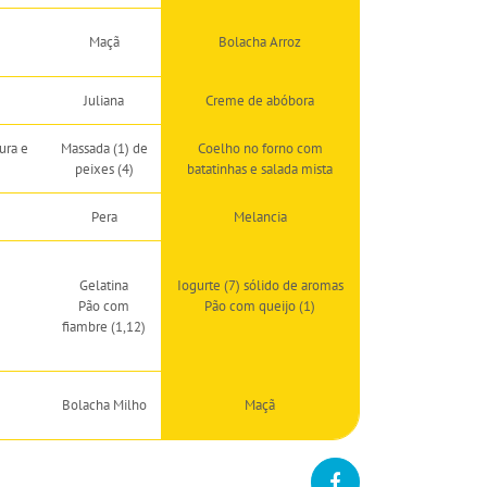
Maçã
Bolacha Arroz
Juliana
Creme de abóbora
ura e
Massada (1) de
Coelho no forno com
peixes (4)
batatinhas e salada mista
Pera
Melancia
Gelatina
Iogurte (7) sólido de aromas
Pão com
Pão com queijo (1)
fiambre (1,12)
Bolacha Milho
Maçã