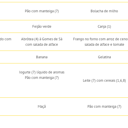
Pão com manteiga (7)
Bolacha de milho
Feijão verde
Canja (1)
ado com
Abrótea (4) à Gomes de Sá
Frango no forno com arroz de ceno
com salada de alface
salada de alface e tomate
Banana
Gelatina
Iogurte (7) líquido de aromas
Pão com manteiga (7)
Leite (7) com cereais (1,6,8)
Maçã
Pão com manteiga (7)