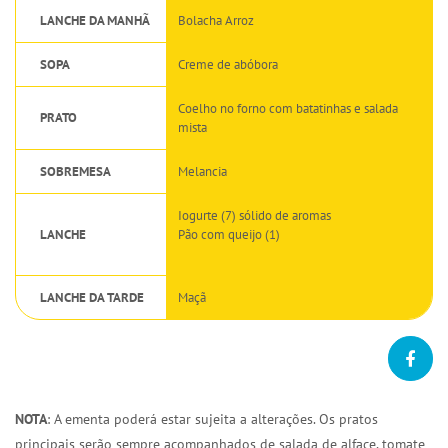
LANCHE DA MANHÃ
Bolacha Arroz
SOPA
Creme de abóbora
Coelho no forno com batatinhas e salada
PRATO
mista
SOBREMESA
Melancia
Iogurte (7) sólido de aromas
LANCHE
Pão com queijo (1)
LANCHE DA TARDE
Maçã
NOTA
: A ementa poderá estar sujeita a alterações. Os pratos
principais serão sempre acompanhados de salada de alface, tomate