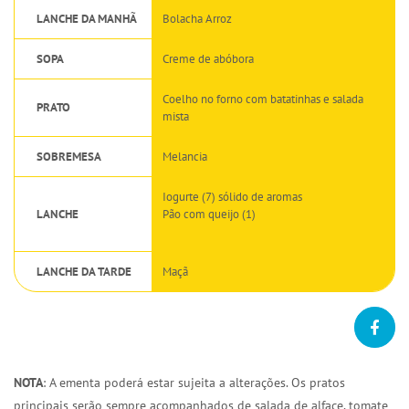
LANCHE DA MANHÃ
Bolacha Arroz
SOPA
Creme de abóbora
Coelho no forno com batatinhas e salada
PRATO
mista
SOBREMESA
Melancia
Iogurte (7) sólido de aromas
LANCHE
Pão com queijo (1)
LANCHE DA TARDE
Maçã
NOTA
: A ementa poderá estar sujeita a alterações. Os pratos
principais serão sempre acompanhados de salada de alface, tomate