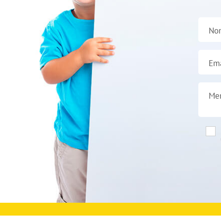
No
Ema
Me