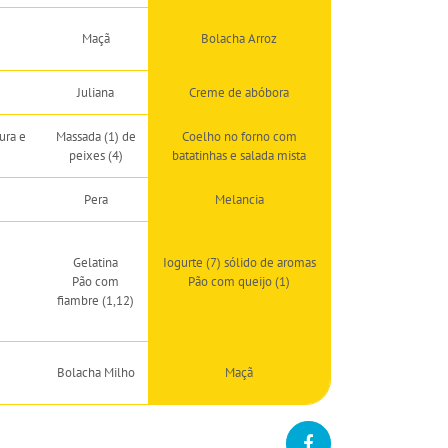
Maçã
Bolacha Arroz
Juliana
Creme de abóbora
ura e
Massada (1) de
Coelho no forno com
peixes (4)
batatinhas e salada mista
Pera
Melancia
Gelatina
Iogurte (7) sólido de aromas
Pão com
Pão com queijo (1)
fiambre (1,12)
Bolacha Milho
Maçã