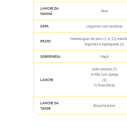
LANCHE DA
Pera
MANHÃ
SOPA
Legumes com lentilhas
Hambúrguer de peru (1, 6, 12) estuf
PRATO
legumes e esparguete (1)
SOBREMESA
Maçã
Leite simples (7)
½ Pão com queijo
LANCHE
(1)
½ fruta (Pera)
LANCHE DA
Bolacha Arroz
TARDE