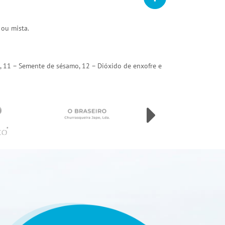
 ou mista.
arda, 11 – Semente de sésamo, 12 – Dióxido de enxofre e