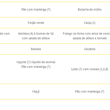
Pão com manteiga (7)
Bolacha de milho
Feijão verde
Canja (1)
ado com
Abrótea (4) à Gomes de Sá
Frango no forno com arroz de ceno
com salada de alface
salada de alface e tomate
Banana
Gelatina
Iogurte (7) líquido de aromas
Pão com manteiga (7)
Leite (7) com cereais (1,6,8)
Maçã
Pão com manteiga (7)