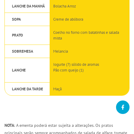
LANCHE DA MANHÃ
Bolacha Arroz
SOPA
Creme de abóbora
Coelho no forno com batatinhas e salada
PRATO
mista
SOBREMESA
Melancia
Iogurte (7) sólido de aromas
LANCHE
Pão com queijo (1)
LANCHE DA TARDE
Maçã
NOTA
: A ementa poderá estar sujeita a alterações. Os pratos
principais serão sempre acompanhados de salada de alface, tomate