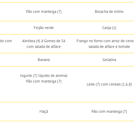
Pão com manteiga (7)
Bolacha de milho
Feijão verde
Canja (1)
ado com
Abrótea (4) à Gomes de Sá
Frango no forno com arroz de ceno
com salada de alface
salada de alface e tomate
Banana
Gelatina
Iogurte (7) líquido de aromas
Pão com manteiga (7)
Leite (7) com cereais (1,6,8)
Maçã
Pão com manteiga (7)