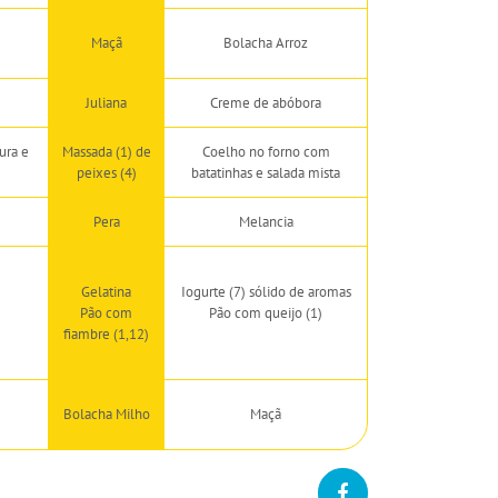
Maçã
Bolacha Arroz
Juliana
Creme de abóbora
ura e
Massada (1) de
Coelho no forno com
peixes (4)
batatinhas e salada mista
Pera
Melancia
Gelatina
Iogurte (7) sólido de aromas
Pão com
Pão com queijo (1)
fiambre (1,12)
Bolacha Milho
Maçã