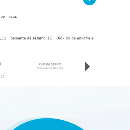
 ou mista.
arda, 11 – Semente de sésamo, 12 – Dióxido de enxofre e