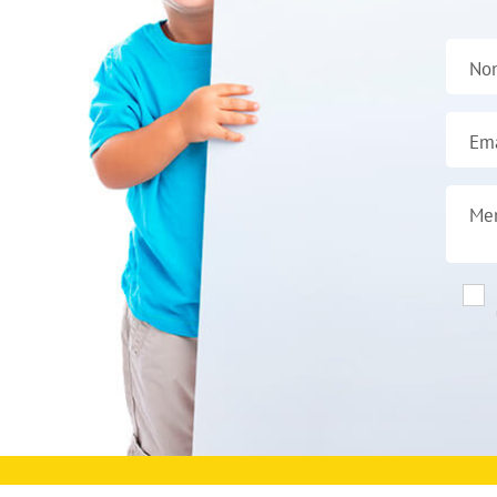
No
Ema
Me