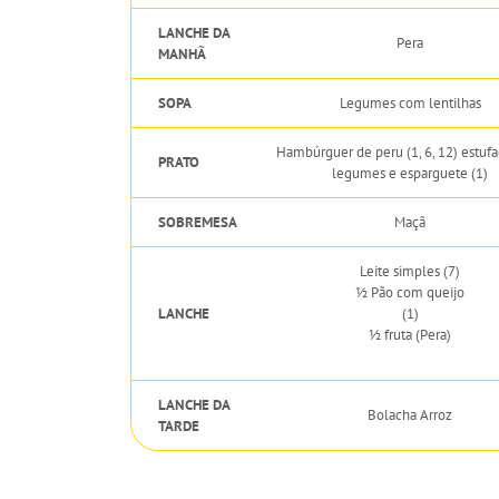
LANCHE DA
Pera
MANHÃ
SOPA
Legumes com lentilhas
Hambúrguer de peru (1, 6, 12) estuf
PRATO
legumes e esparguete (1)
SOBREMESA
Maçã
Leite simples (7)
½ Pão com queijo
LANCHE
(1)
½ fruta (Pera)
LANCHE DA
Bolacha Arroz
TARDE