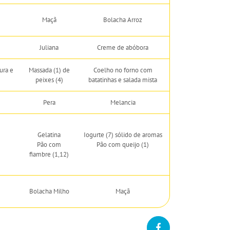
Maçã
Bolacha Arroz
Juliana
Creme de abóbora
ura e
Massada (1) de
Coelho no forno com
peixes (4)
batatinhas e salada mista
Pera
Melancia
Gelatina
Iogurte (7) sólido de aromas
Pão com
Pão com queijo (1)
fiambre (1,12)
Bolacha Milho
Maçã