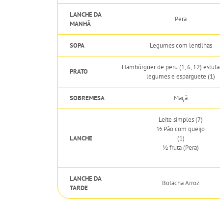
LANCHE DA
Pera
MANHÃ
SOPA
Legumes com lentilhas
Hambúrguer de peru (1, 6, 12) estuf
PRATO
legumes e esparguete (1)
SOBREMESA
Maçã
Leite simples (7)
½ Pão com queijo
LANCHE
(1)
½ fruta (Pera)
LANCHE DA
Bolacha Arroz
TARDE