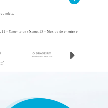
 ou mista.
arda, 11 – Semente de sésamo, 12 – Dióxido de enxofre e