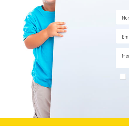
No
Ema
Me