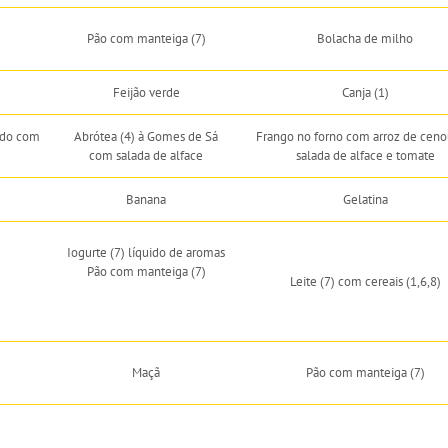
Pão com manteiga (7)
Bolacha de milho
Feijão verde
Canja (1)
ado com
Abrótea (4) à Gomes de Sá
Frango no forno com arroz de ceno
com salada de alface
salada de alface e tomate
Banana
Gelatina
Iogurte (7) líquido de aromas
Pão com manteiga (7)
Leite (7) com cereais (1,6,8)
Maçã
Pão com manteiga (7)