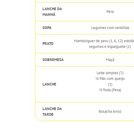
LANCHE DA
Pera
MANHÃ
SOPA
Legumes com lentilhas
Hambúrguer de peru (1, 6, 12) estuf
PRATO
legumes e esparguete (1)
SOBREMESA
Maçã
Leite simples (7)
½ Pão com queijo
LANCHE
(1)
½ fruta (Pera)
LANCHE DA
Bolacha Arroz
TARDE