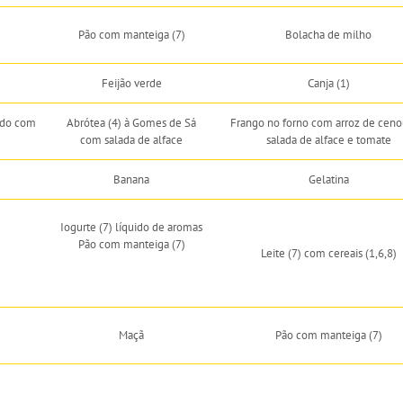
Pão com manteiga (7)
Bolacha de milho
Feijão verde
Canja (1)
ado com
Abrótea (4) à Gomes de Sá
Frango no forno com arroz de ceno
com salada de alface
salada de alface e tomate
Banana
Gelatina
Iogurte (7) líquido de aromas
Pão com manteiga (7)
Leite (7) com cereais (1,6,8)
Maçã
Pão com manteiga (7)