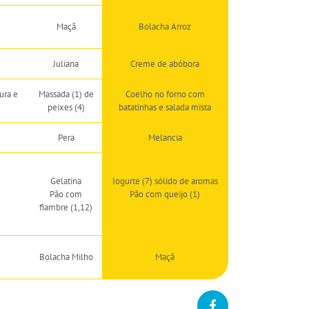
Maçã
Bolacha Arroz
Juliana
Creme de abóbora
ura e
Massada (1) de
Coelho no forno com
peixes (4)
batatinhas e salada mista
Pera
Melancia
Gelatina
Iogurte (7) sólido de aromas
Pão com
Pão com queijo (1)
fiambre (1,12)
Bolacha Milho
Maçã