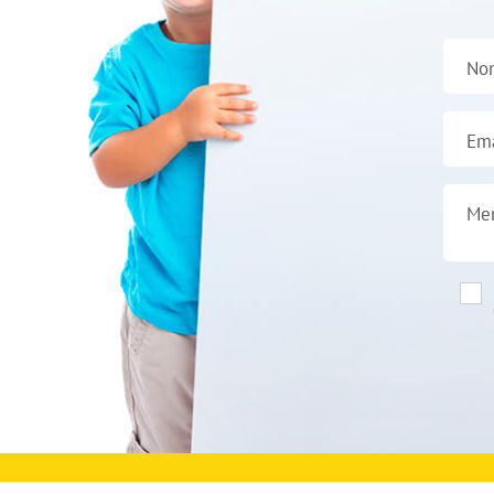
No
Ema
Me