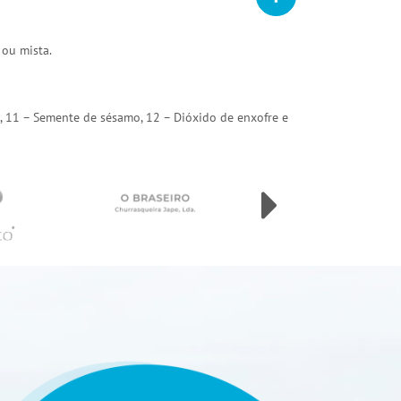
 ou mista.
arda, 11 – Semente de sésamo, 12 – Dióxido de enxofre e