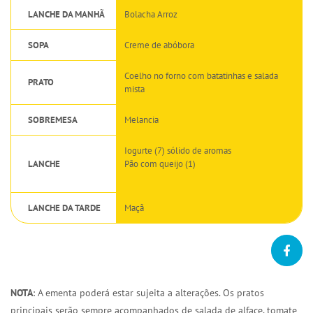
LANCHE DA MANHÃ
Bolacha Arroz
SOPA
Creme de abóbora
Coelho no forno com batatinhas e salada
PRATO
mista
SOBREMESA
Melancia
Iogurte (7) sólido de aromas
LANCHE
Pão com queijo (1)
LANCHE DA TARDE
Maçã
NOTA
: A ementa poderá estar sujeita a alterações. Os pratos
principais serão sempre acompanhados de salada de alface, tomate