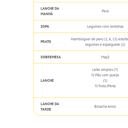
LANCHE DA
Pera
MANHÃ
SOPA
Legumes com lentilhas
Hambúrguer de peru (1, 6, 12) estuf
PRATO
legumes e esparguete (1)
SOBREMESA
Maçã
Leite simples (7)
½ Pão com queijo
LANCHE
(1)
½ fruta (Pera)
LANCHE DA
Bolacha Arroz
TARDE