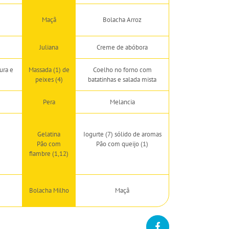
Maçã
Bolacha Arroz
Juliana
Creme de abóbora
ura e
Massada (1) de
Coelho no forno com
peixes (4)
batatinhas e salada mista
Pera
Melancia
Gelatina
Iogurte (7) sólido de aromas
Pão com
Pão com queijo (1)
fiambre (1,12)
Bolacha Milho
Maçã