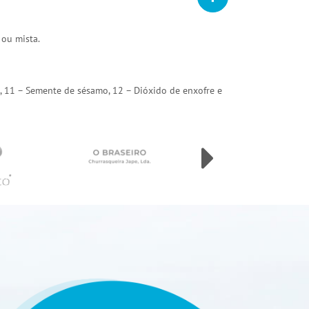
 ou mista.
arda, 11 – Semente de sésamo, 12 – Dióxido de enxofre e