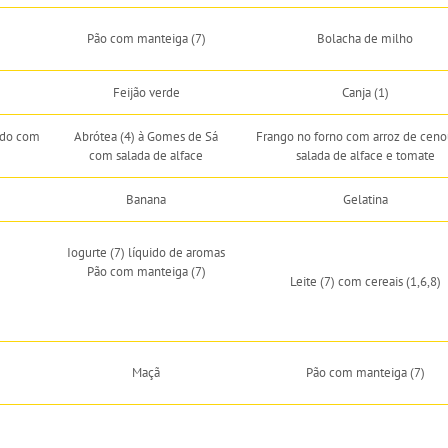
Pão com manteiga (7)
Bolacha de milho
Feijão verde
Canja (1)
ado com
Abrótea (4) à Gomes de Sá
Frango no forno com arroz de ceno
com salada de alface
salada de alface e tomate
Banana
Gelatina
Iogurte (7) líquido de aromas
Pão com manteiga (7)
Leite (7) com cereais (1,6,8)
Maçã
Pão com manteiga (7)