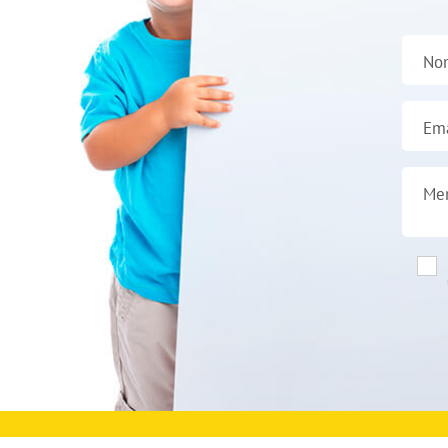
No
Ema
Me