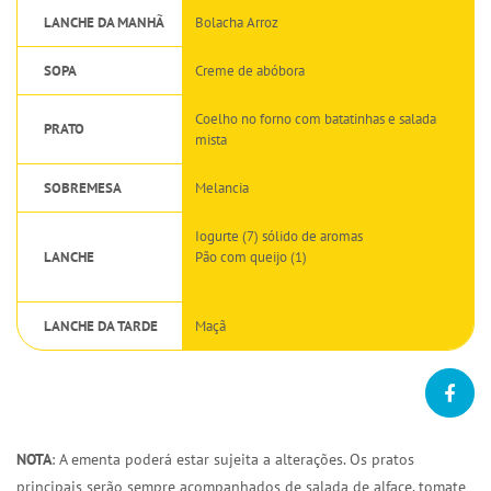
LANCHE DA MANHÃ
Bolacha Arroz
SOPA
Creme de abóbora
Coelho no forno com batatinhas e salada
PRATO
mista
SOBREMESA
Melancia
Iogurte (7) sólido de aromas
LANCHE
Pão com queijo (1)
LANCHE DA TARDE
Maçã
NOTA
: A ementa poderá estar sujeita a alterações. Os pratos
principais serão sempre acompanhados de salada de alface, tomate