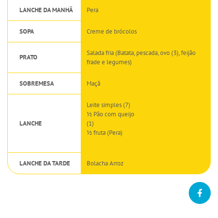
LANCHE DA MANHÃ
Pera
SOPA
Creme de brócolos
Salada fria (Batata, pescada, ovo (3), feijão
PRATO
frade e legumes)
SOBREMESA
Maçã
Leite simples (7)
½ Pão com queijo
LANCHE
(1)
½ fruta (Pera)
LANCHE DA TARDE
Bolacha Arroz