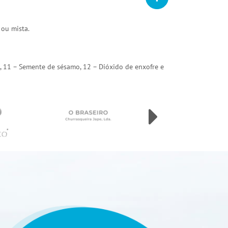
 ou mista.
arda, 11 – Semente de sésamo, 12 – Dióxido de enxofre e