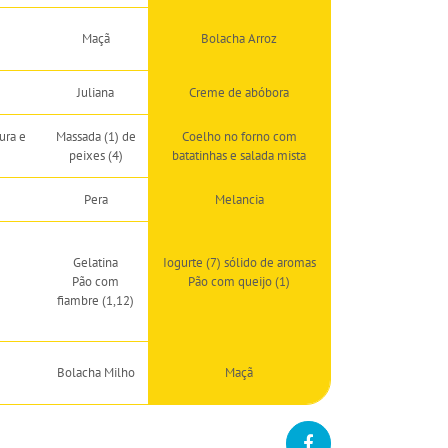
Maçã
Bolacha Arroz
Juliana
Creme de abóbora
ura e
Massada (1) de
Coelho no forno com
peixes (4)
batatinhas e salada mista
Pera
Melancia
Gelatina
Iogurte (7) sólido de aromas
Pão com
Pão com queijo (1)
fiambre (1,12)
Bolacha Milho
Maçã