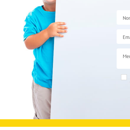
No
Ema
Me