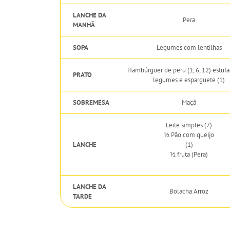
LANCHE DA
Pera
MANHÃ
SOPA
Legumes com lentilhas
Hambúrguer de peru (1, 6, 12) estuf
PRATO
legumes e esparguete (1)
SOBREMESA
Maçã
Leite simples (7)
½ Pão com queijo
LANCHE
(1)
½ fruta (Pera)
LANCHE DA
Bolacha Arroz
TARDE