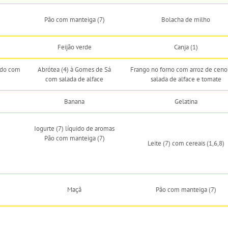
Pão com manteiga (7)
Bolacha de milho
Feijão verde
Canja (1)
ado com
Abrótea (4) à Gomes de Sá
Frango no forno com arroz de ceno
com salada de alface
salada de alface e tomate
Banana
Gelatina
Iogurte (7) líquido de aromas
Pão com manteiga (7)
Leite (7) com cereais (1,6,8)
Maçã
Pão com manteiga (7)