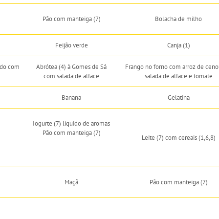
Pão com manteiga (7)
Bolacha de milho
Feijão verde
Canja (1)
ado com
Abrótea (4) à Gomes de Sá
Frango no forno com arroz de ceno
com salada de alface
salada de alface e tomate
Banana
Gelatina
Iogurte (7) líquido de aromas
Pão com manteiga (7)
Leite (7) com cereais (1,6,8)
Maçã
Pão com manteiga (7)