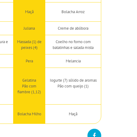
Maçã
Bolacha Arroz
Juliana
Creme de abóbora
ura e
Massada (1) de
Coelho no forno com
peixes (4)
batatinhas e salada mista
Pera
Melancia
Gelatina
Iogurte (7) sólido de aromas
Pão com
Pão com queijo (1)
fiambre (1,12)
Bolacha Milho
Maçã