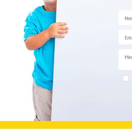
No
Ema
Me