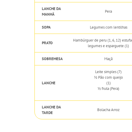
LANCHE DA
Pera
MANHÃ
SOPA
Legumes com lentilhas
Hambúrguer de peru (1, 6, 12) estuf
PRATO
legumes e esparguete (1)
SOBREMESA
Maçã
Leite simples (7)
½ Pão com queijo
LANCHE
(1)
½ fruta (Pera)
LANCHE DA
Bolacha Arroz
TARDE