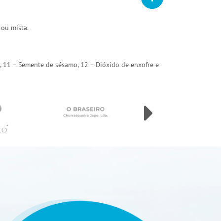
 ou mista.
arda, 11 – Semente de sésamo, 12 – Dióxido de enxofre e