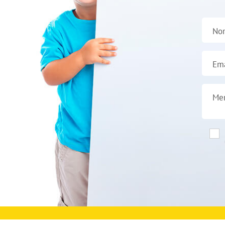
No
Ema
Me