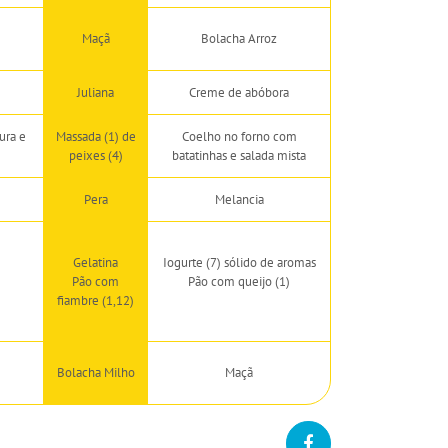
Maçã
Bolacha Arroz
Juliana
Creme de abóbora
ura e
Massada (1) de
Coelho no forno com
peixes (4)
batatinhas e salada mista
Pera
Melancia
Gelatina
Iogurte (7) sólido de aromas
Pão com
Pão com queijo (1)
fiambre (1,12)
Bolacha Milho
Maçã