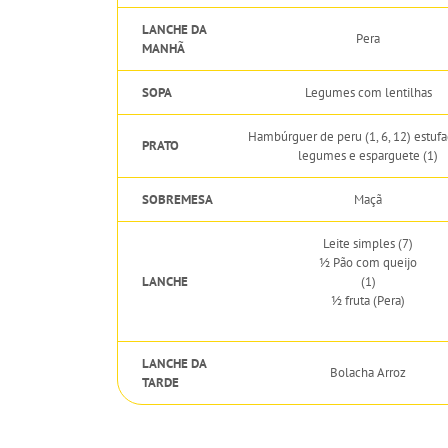
LANCHE DA
Pera
MANHÃ
SOPA
Legumes com lentilhas
Hambúrguer de peru (1, 6, 12) estuf
PRATO
legumes e esparguete (1)
SOBREMESA
Maçã
Leite simples (7)
½ Pão com queijo
LANCHE
(1)
½ fruta (Pera)
LANCHE DA
Bolacha Arroz
TARDE