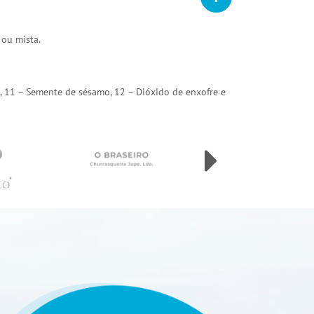
 ou mista.
arda, 11 – Semente de sésamo, 12 – Dióxido de enxofre e