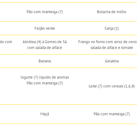
Pão com manteiga (7)
Bolacha de milho
Feijão verde
Canja (1)
ado com
Abrótea (4) à Gomes de Sá
Frango no forno com arroz de ceno
com salada de alface
salada de alface e tomate
Banana
Gelatina
Iogurte (7) líquido de aromas
Pão com manteiga (7)
Leite (7) com cereais (1,6,8)
Maçã
Pão com manteiga (7)