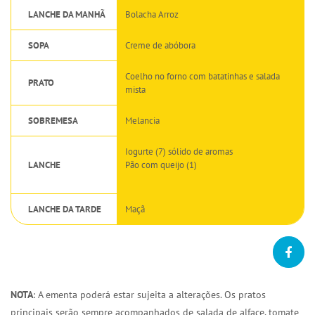
LANCHE DA MANHÃ
Bolacha Arroz
SOPA
Creme de abóbora
Coelho no forno com batatinhas e salada
PRATO
mista
SOBREMESA
Melancia
Iogurte (7) sólido de aromas
LANCHE
Pão com queijo (1)
LANCHE DA TARDE
Maçã
NOTA
: A ementa poderá estar sujeita a alterações. Os pratos
principais serão sempre acompanhados de salada de alface, tomate