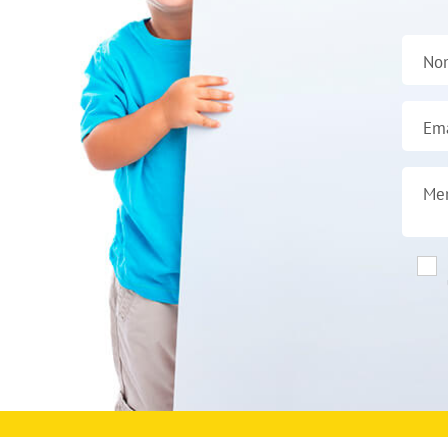
No
Ema
Me