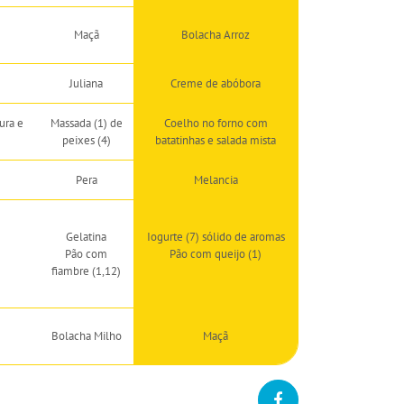
Maçã
Bolacha Arroz
Juliana
Creme de abóbora
ura e
Massada (1) de
Coelho no forno com
peixes (4)
batatinhas e salada mista
Pera
Melancia
Gelatina
Iogurte (7) sólido de aromas
Pão com
Pão com queijo (1)
fiambre (1,12)
Bolacha Milho
Maçã