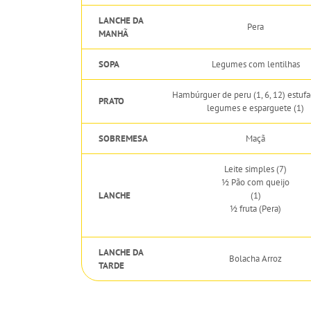
LANCHE DA
Pera
MANHÃ
SOPA
Legumes com lentilhas
Hambúrguer de peru (1, 6, 12) estuf
PRATO
legumes e esparguete (1)
SOBREMESA
Maçã
Leite simples (7)
½ Pão com queijo
LANCHE
(1)
½ fruta (Pera)
LANCHE DA
Bolacha Arroz
TARDE