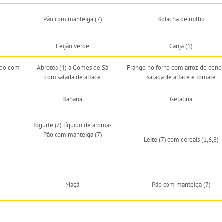
Pão com manteiga (7)
Bolacha de milho
Feijão verde
Canja (1)
ado com
Abrótea (4) à Gomes de Sá
Frango no forno com arroz de ceno
com salada de alface
salada de alface e tomate
Banana
Gelatina
Iogurte (7) líquido de aromas
Pão com manteiga (7)
Leite (7) com cereais (1,6,8)
Maçã
Pão com manteiga (7)