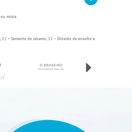
 ou mista.
arda, 11 – Semente de sésamo, 12 – Dióxido de enxofre e