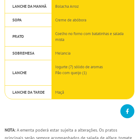
LANCHE DA MANHÃ
Bolacha Arroz
SOPA
Creme de abóbora
Coelho no forno com batatinhas e salada
PRATO
mista
SOBREMESA
Melancia
Iogurte (7) sólido de aromas
LANCHE
Pão com queijo (1)
LANCHE DA TARDE
Maçã
NOTA
: A ementa poderá estar sujeita a alterações. Os pratos
principais serão sempre acompanhados de salada de alface, tomate