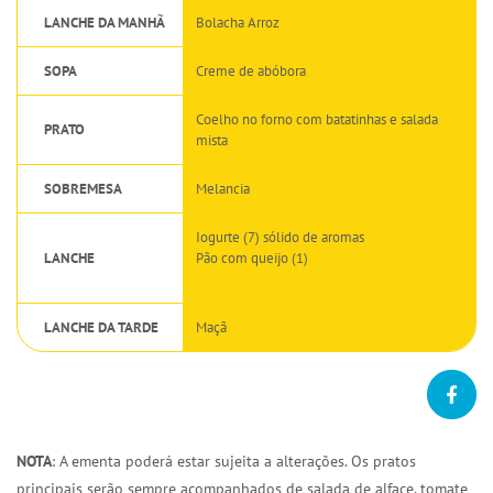
LANCHE DA MANHÃ
Bolacha Arroz
SOPA
Creme de abóbora
Coelho no forno com batatinhas e salada
PRATO
mista
SOBREMESA
Melancia
Iogurte (7) sólido de aromas
LANCHE
Pão com queijo (1)
LANCHE DA TARDE
Maçã
NOTA
: A ementa poderá estar sujeita a alterações. Os pratos
principais serão sempre acompanhados de salada de alface, tomate