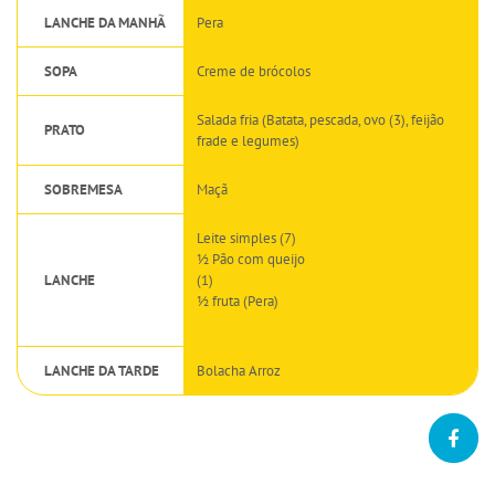
LANCHE DA MANHÃ
Pera
SOPA
Creme de brócolos
Salada fria (Batata, pescada, ovo (3), feijão
PRATO
frade e legumes)
SOBREMESA
Maçã
Leite simples (7)
½ Pão com queijo
LANCHE
(1)
½ fruta (Pera)
LANCHE DA TARDE
Bolacha Arroz