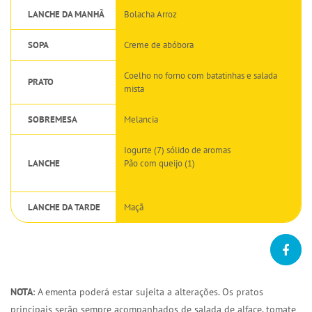
LANCHE DA MANHÃ
Bolacha Arroz
SOPA
Creme de abóbora
Coelho no forno com batatinhas e salada
PRATO
mista
SOBREMESA
Melancia
Iogurte (7) sólido de aromas
LANCHE
Pão com queijo (1)
LANCHE DA TARDE
Maçã
NOTA
: A ementa poderá estar sujeita a alterações. Os pratos
principais serão sempre acompanhados de salada de alface, tomate