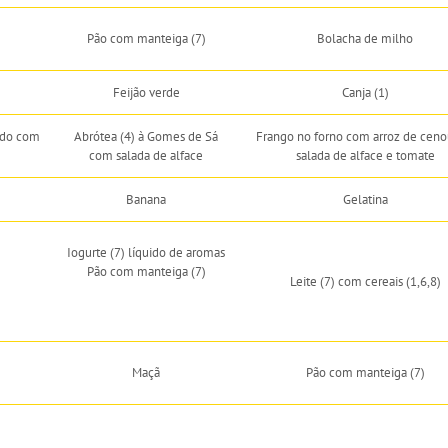
Pão com manteiga (7)
Bolacha de milho
Feijão verde
Canja (1)
ado com
Abrótea (4) à Gomes de Sá
Frango no forno com arroz de ceno
com salada de alface
salada de alface e tomate
Banana
Gelatina
Iogurte (7) líquido de aromas
Pão com manteiga (7)
Leite (7) com cereais (1,6,8)
Maçã
Pão com manteiga (7)