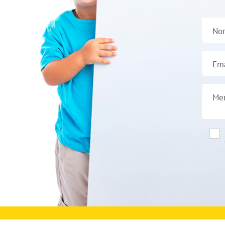
No
Ema
Me