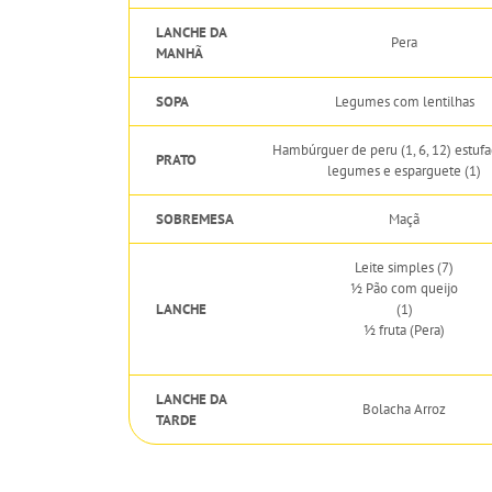
LANCHE DA
Pera
MANHÃ
SOPA
Legumes com lentilhas
Hambúrguer de peru (1, 6, 12) estuf
PRATO
legumes e esparguete (1)
SOBREMESA
Maçã
Leite simples (7)
½ Pão com queijo
LANCHE
(1)
½ fruta (Pera)
LANCHE DA
Bolacha Arroz
TARDE