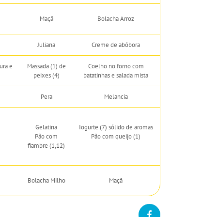
Maçã
Bolacha Arroz
Juliana
Creme de abóbora
ura e
Massada (1) de
Coelho no forno com
peixes (4)
batatinhas e salada mista
Pera
Melancia
Gelatina
Iogurte (7) sólido de aromas
Pão com
Pão com queijo (1)
fiambre (1,12)
Bolacha Milho
Maçã