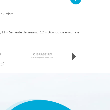
 ou mista.
arda, 11 – Semente de sésamo, 12 – Dióxido de enxofre e