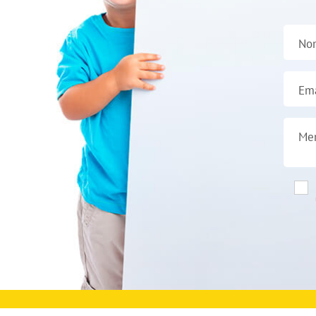
No
Ema
Me