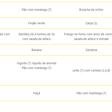
Pão com manteiga (7)
Bolacha de milho
Feijão verde
Canja (1)
ado com
Abrótea (4) à Gomes de Sá
Frango no forno com arroz de ceno
com salada de alface
salada de alface e tomate
Banana
Gelatina
Iogurte (7) líquido de aromas
Pão com manteiga (7)
Leite (7) com cereais (1,6,8)
Maçã
Pão com manteiga (7)