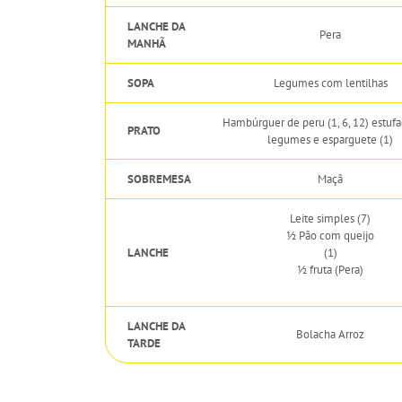
LANCHE DA
Pera
MANHÃ
SOPA
Legumes com lentilhas
Hambúrguer de peru (1, 6, 12) estuf
PRATO
legumes e esparguete (1)
SOBREMESA
Maçã
Leite simples (7)
½ Pão com queijo
LANCHE
(1)
½ fruta (Pera)
LANCHE DA
Bolacha Arroz
TARDE