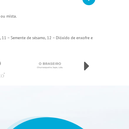
 ou mista.
arda, 11 – Semente de sésamo, 12 – Dióxido de enxofre e