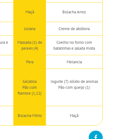
Maçã
Bolacha Arroz
Juliana
Creme de abóbora
ura e
Massada (1) de
Coelho no forno com
peixes (4)
batatinhas e salada mista
Pera
Melancia
Gelatina
Iogurte (7) sólido de aromas
Pão com
Pão com queijo (1)
fiambre (1,12)
Bolacha Milho
Maçã