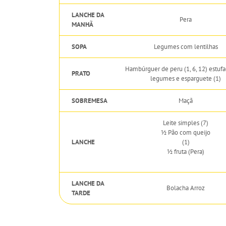
LANCHE DA
Pera
MANHÃ
SOPA
Legumes com lentilhas
Hambúrguer de peru (1, 6, 12) estuf
PRATO
legumes e esparguete (1)
SOBREMESA
Maçã
Leite simples (7)
½ Pão com queijo
LANCHE
(1)
½ fruta (Pera)
LANCHE DA
Bolacha Arroz
TARDE