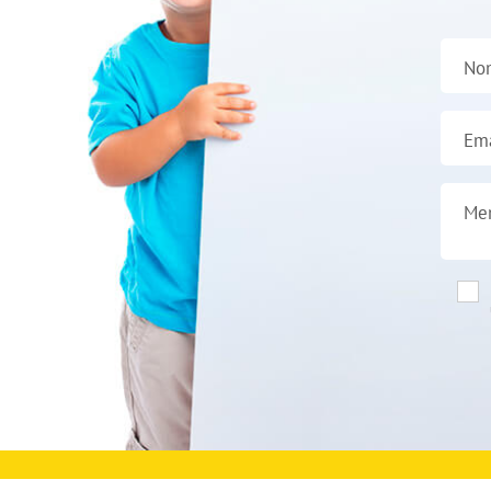
No
Ema
Me