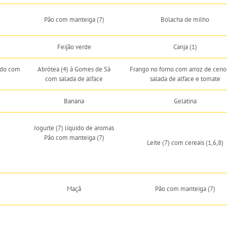
Pão com manteiga (7)
Bolacha de milho
Feijão verde
Canja (1)
ado com
Abrótea (4) à Gomes de Sá
Frango no forno com arroz de ceno
com salada de alface
salada de alface e tomate
Banana
Gelatina
Iogurte (7) líquido de aromas
Pão com manteiga (7)
Leite (7) com cereais (1,6,8)
Maçã
Pão com manteiga (7)