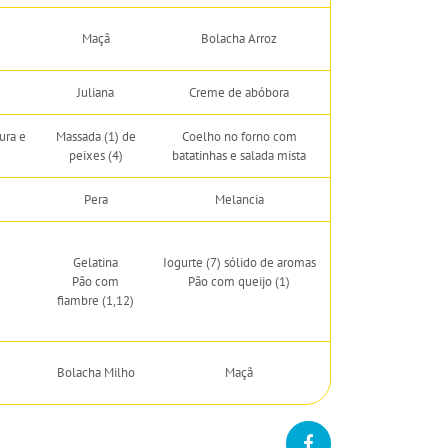
Maçã
Bolacha Arroz
Juliana
Creme de abóbora
ura e
Massada (1) de
Coelho no forno com
peixes (4)
batatinhas e salada mista
Pera
Melancia
Gelatina
Iogurte (7) sólido de aromas
Pão com
Pão com queijo (1)
fiambre (1,12)
Bolacha Milho
Maçã