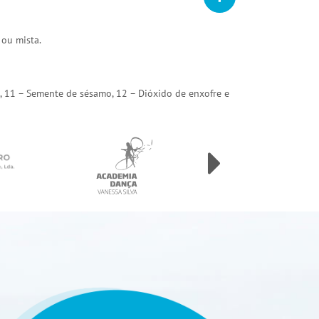
 ou mista.
arda, 11 – Semente de sésamo, 12 – Dióxido de enxofre e