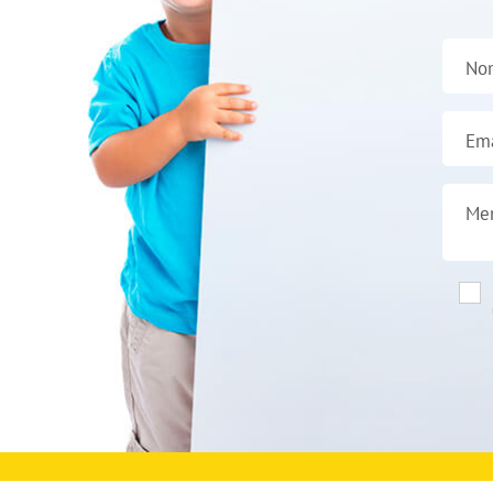
No
Ema
Me