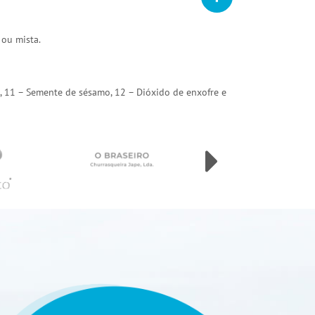
 ou mista.
arda, 11 – Semente de sésamo, 12 – Dióxido de enxofre e