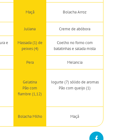
Maçã
Bolacha Arroz
Juliana
Creme de abóbora
ura e
Massada (1) de
Coelho no forno com
peixes (4)
batatinhas e salada mista
Pera
Melancia
Gelatina
Iogurte (7) sólido de aromas
Pão com
Pão com queijo (1)
fiambre (1,12)
Bolacha Milho
Maçã