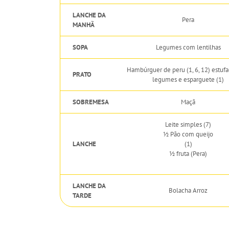
LANCHE DA
Pera
MANHÃ
SOPA
Legumes com lentilhas
Hambúrguer de peru (1, 6, 12) estuf
PRATO
legumes e esparguete (1)
SOBREMESA
Maçã
Leite simples (7)
½ Pão com queijo
LANCHE
(1)
½ fruta (Pera)
LANCHE DA
Bolacha Arroz
TARDE