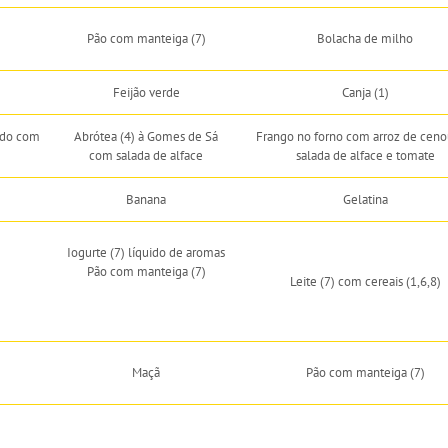
Pão com manteiga (7)
Bolacha de milho
Feijão verde
Canja (1)
ado com
Abrótea (4) à Gomes de Sá
Frango no forno com arroz de ceno
com salada de alface
salada de alface e tomate
Banana
Gelatina
Iogurte (7) líquido de aromas
Pão com manteiga (7)
Leite (7) com cereais (1,6,8)
Maçã
Pão com manteiga (7)