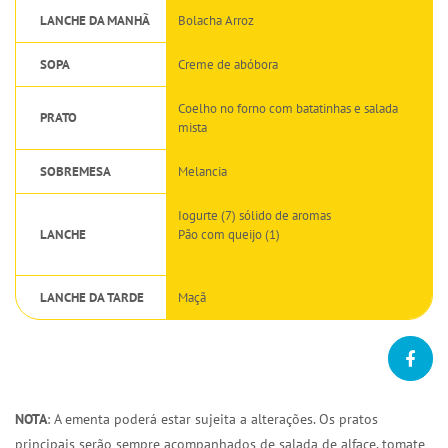
LANCHE DA MANHÃ
Bolacha Arroz
SOPA
Creme de abóbora
Coelho no forno com batatinhas e salada
PRATO
mista
SOBREMESA
Melancia
Iogurte (7) sólido de aromas
LANCHE
Pão com queijo (1)
LANCHE DA TARDE
Maçã
NOTA
: A ementa poderá estar sujeita a alterações. Os pratos
principais serão sempre acompanhados de salada de alface, tomate