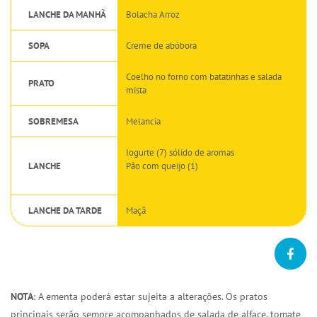
LANCHE DA MANHÃ
Bolacha Arroz
SOPA
Creme de abóbora
Coelho no forno com batatinhas e salada
PRATO
mista
SOBREMESA
Melancia
Iogurte (7) sólido de aromas
LANCHE
Pão com queijo (1)
LANCHE DA TARDE
Maçã
NOTA
: A ementa poderá estar sujeita a alterações. Os pratos
principais serão sempre acompanhados de salada de alface, tomate