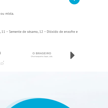
 ou mista.
arda, 11 – Semente de sésamo, 12 – Dióxido de enxofre e