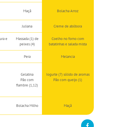
Maçã
Bolacha Arroz
Juliana
Creme de abóbora
ura e
Massada (1) de
Coelho no forno com
peixes (4)
batatinhas e salada mista
Pera
Melancia
Gelatina
Iogurte (7) sólido de aromas
Pão com
Pão com queijo (1)
fiambre (1,12)
Bolacha Milho
Maçã