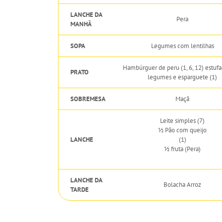
LANCHE DA
Pera
MANHÃ
SOPA
Legumes com lentilhas
Hambúrguer de peru (1, 6, 12) estuf
PRATO
legumes e esparguete (1)
SOBREMESA
Maçã
Leite simples (7)
½ Pão com queijo
LANCHE
(1)
½ fruta (Pera)
LANCHE DA
Bolacha Arroz
TARDE