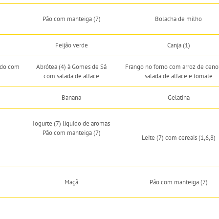
Pão com manteiga (7)
Bolacha de milho
Feijão verde
Canja (1)
ado com
Abrótea (4) à Gomes de Sá
Frango no forno com arroz de ceno
com salada de alface
salada de alface e tomate
Banana
Gelatina
Iogurte (7) líquido de aromas
Pão com manteiga (7)
Leite (7) com cereais (1,6,8)
Maçã
Pão com manteiga (7)