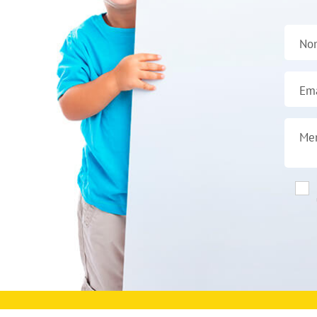
No
Ema
Me