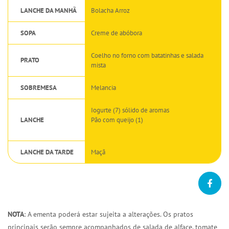
LANCHE DA MANHÃ
Bolacha Arroz
SOPA
Creme de abóbora
Coelho no forno com batatinhas e salada
PRATO
mista
SOBREMESA
Melancia
Iogurte (7) sólido de aromas
LANCHE
Pão com queijo (1)
LANCHE DA TARDE
Maçã
NOTA
: A ementa poderá estar sujeita a alterações. Os pratos
principais serão sempre acompanhados de salada de alface, tomate