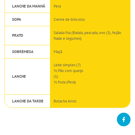
LANCHE DA MANHÃ
Pera
SOPA
Creme de brócolos
Salada fria (Batata, pescada, ovo (3), feijão
PRATO
frade e legumes)
SOBREMESA
Maçã
Leite simples (7)
½ Pão com queijo
LANCHE
(1)
½ fruta (Pera)
LANCHE DA TARDE
Bolacha Arroz