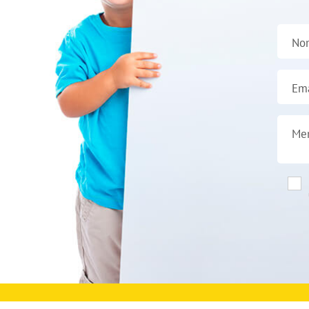
No
Ema
Me