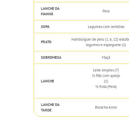
LANCHE DA
Pera
MANHÃ
SOPA
Legumes com lentilhas
Hambúrguer de peru (1, 6, 12) estuf
PRATO
legumes e esparguete (1)
SOBREMESA
Maçã
Leite simples (7)
½ Pão com queijo
LANCHE
(1)
½ fruta (Pera)
LANCHE DA
Bolacha Arroz
TARDE