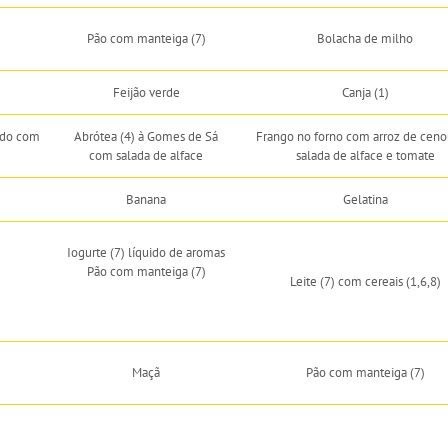
Pão com manteiga (7)
Bolacha de milho
Feijão verde
Canja (1)
ado com
Abrótea (4) à Gomes de Sá
Frango no forno com arroz de ceno
com salada de alface
salada de alface e tomate
Banana
Gelatina
Iogurte (7) líquido de aromas
Pão com manteiga (7)
Leite (7) com cereais (1,6,8)
Maçã
Pão com manteiga (7)