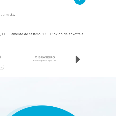
 ou mista.
arda, 11 – Semente de sésamo, 12 – Dióxido de enxofre e