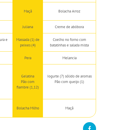
Maçã
Bolacha Arroz
Juliana
Creme de abóbora
ura e
Massada (1) de
Coelho no forno com
peixes (4)
batatinhas e salada mista
Pera
Melancia
Gelatina
Iogurte (7) sólido de aromas
Pão com
Pão com queijo (1)
fiambre (1,12)
Bolacha Milho
Maçã