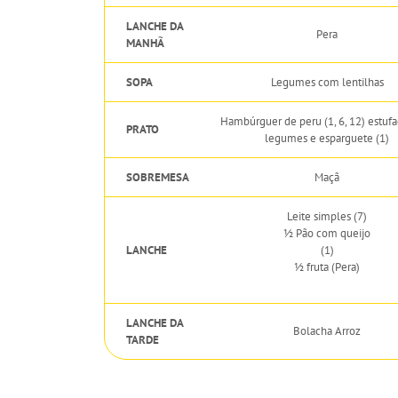
LANCHE DA
Pera
MANHÃ
SOPA
Legumes com lentilhas
Hambúrguer de peru (1, 6, 12) estuf
PRATO
legumes e esparguete (1)
SOBREMESA
Maçã
Leite simples (7)
½ Pão com queijo
LANCHE
(1)
½ fruta (Pera)
LANCHE DA
Bolacha Arroz
TARDE