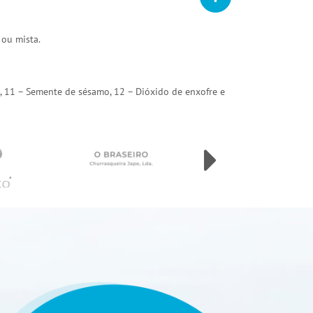
 ou mista.
arda, 11 – Semente de sésamo, 12 – Dióxido de enxofre e