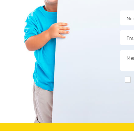
No
Ema
Me