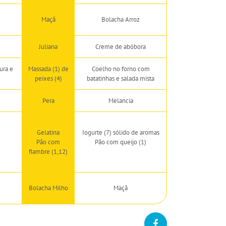
Maçã
Bolacha Arroz
Juliana
Creme de abóbora
ura e
Massada (1) de
Coelho no forno com
peixes (4)
batatinhas e salada mista
Pera
Melancia
Gelatina
Iogurte (7) sólido de aromas
Pão com
Pão com queijo (1)
fiambre (1,12)
Bolacha Milho
Maçã