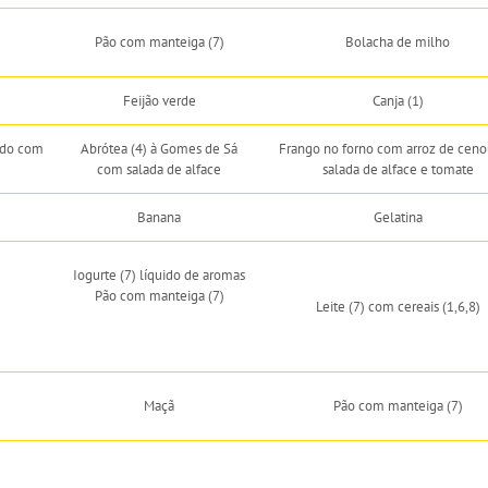
Pão com manteiga (7)
Bolacha de milho
Feijão verde
Canja (1)
ado com
Abrótea (4) à Gomes de Sá
Frango no forno com arroz de ceno
com salada de alface
salada de alface e tomate
Banana
Gelatina
Iogurte (7) líquido de aromas
Pão com manteiga (7)
Leite (7) com cereais (1,6,8)
Maçã
Pão com manteiga (7)