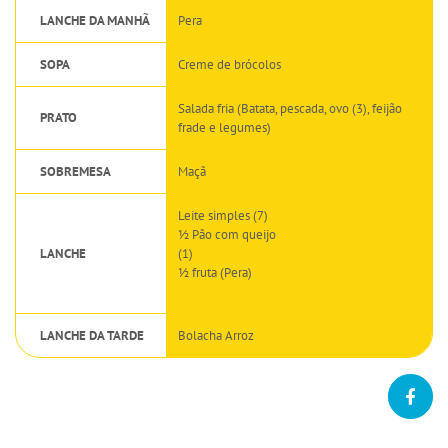
LANCHE DA MANHÃ
Pera
SOPA
Creme de brócolos
Salada fria (Batata, pescada, ovo (3), feijão
PRATO
frade e legumes)
SOBREMESA
Maçã
Leite simples (7)
½ Pão com queijo
LANCHE
(1)
½ fruta (Pera)
LANCHE DA TARDE
Bolacha Arroz